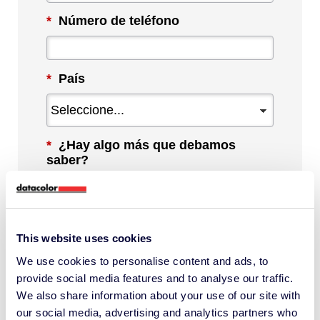
*
Número de teléfono
*
País
*
¿Hay algo más que debamos
saber?
This website uses cookies
We use cookies to personalise content and ads, to
Al marcar esta casilla, acepto recibir
provide social media features and to analyse our traffic.
comunicaciones de Datacolor sobre
We also share information about your use of our site with
contenido, productos y servicios
our social media, advertising and analytics partners who
relevantes. Puedo darme de baja en