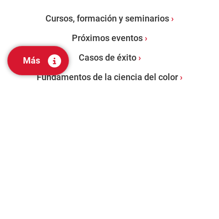
Cursos, formación y seminarios
Próximos eventos
Casos de éxito
Más
Fundamentos de la ciencia del color
PRODUCTOS
Espectrofotómetros de sobremesa
Espectrofotómetros portátiles
Software de gestión del color
Evaluación visual y herramientas de laboratorio
Servicios de Auditoría de Color: Programa