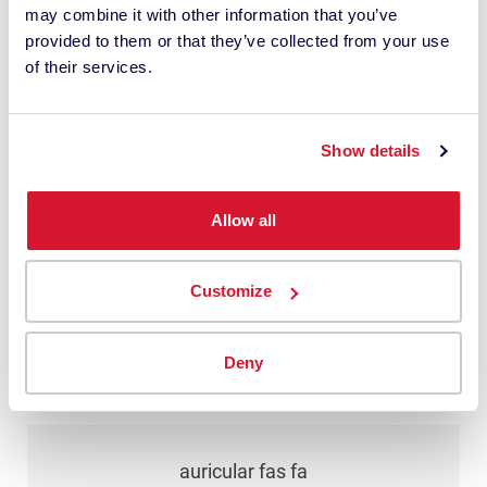
may combine it with other information that you’ve
cualquier momento.
provided to them or that they’ve collected from your use
*
of their services.
Entiendo que Datacolor procesa mis
datos personales con esta solicitud. Esto
Show details
puede implicar el uso de proveedores
externos. He leído
la política de
Allow all
privacidad
y doy mi consentimiento.
Customize
Enviar
Deny
auricular fas fa