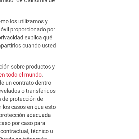
midor de California de
ómo los utilizamos y
móvil proporcionado por
privacidad explica qué
partirlos cuando usted
ción sobre productos y
 en todo el mundo
.
de un contrato dentro
evelados o transferidos
n de protección de
n los casos en que esto
 protección adecuada
 caso por caso para
ontractual, técnico u