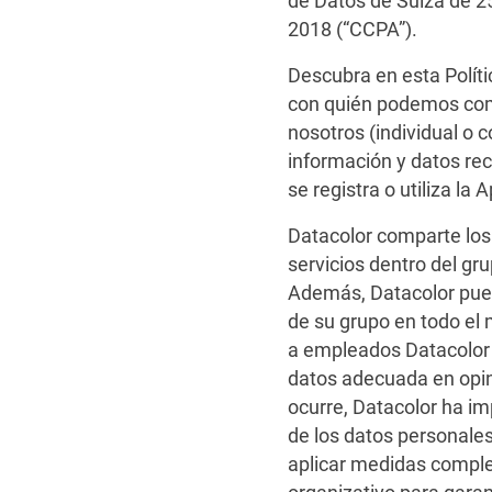
de Datos de Suiza de 2
2018 (“CCPA”).
Descubra en esta Políti
con quién podemos compa
nosotros (individual o 
información y datos re
se registra o utiliza la
Datacolor comparte los
servicios dentro del gr
Además, Datacolor pued
de su grupo en todo el
a empleados Datacolor 
datos adecuada en opini
ocurre, Datacolor ha i
de los datos personale
aplicar medidas comple