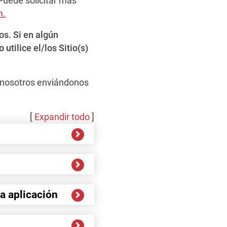
Puede solicitar más
m.
os. Si en algún
tilice el/los Sitio(s)
n nosotros enviándonos
[
Expandir todo
]
la aplicación