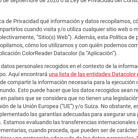
5 de septiembre de 2020 o la Ley de Privacidad del Consu
ca de Privacidad qué información y datos recopilamos, c
rtirlos cuando visita y/o utiliza cualquier sitio web o 
colectivamente, “Sitio(s) Web”). Además, esta Política de 
copilamos, cómo los utilizamos y con quién podemos com
 Aplicación ColorReader Datacolor (la “Aplicación”).
 datos personales recogidos en el contexto de la informa
upo. Aquí encontrará
una lista de las entidades Datacolor
e compartir la información necesaria para la ejecución 
 mundo. Esto puede hacer que los datos recogidos sean r
en países que se considera que no tienen una legislació
ón de la Unión Europea (“UE”) y/o Suiza. No obstante, e
mplementado las garantías adecuadas para asegurar una
s. Estamos evaluando las transferencias internacionales
mentarias, cuando proceda, que pueden ser de carácter c