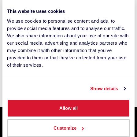
This website uses cookies
We use cookies to personalise content and ads, to
AZIENDA
provide social media features and to analyse our traffic.
We also share information about your use of our site with
Chi siamo
our social media, advertising and analytics partners who
Sedi
may combine it with other information that you’ve
provided to them or that they’ve collected from your use
of their services.
Chi siamo
Sedi
Show details
Allow all
Soluzioni di business
Customize
Datacolor
ColorReader