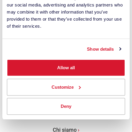
gestione del colore con approfondimenti e consigli
our social media, advertising and analytics partners who
mensili condivisi da oltre 10.000 professionisti del
may combine it with other information that you’ve
colore in tutto il mondo.
provided to them or that they’ve collected from your use
of their services.
Indirizzo e-mail
Show details
Rimani in contatto ›
Allow all
AZIENDA
Customize
Chi siamo
Sedi
Deny
Chi siamo