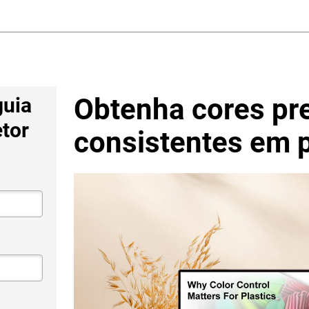
Obtenha cores pr
guia
etor
consistentes em p