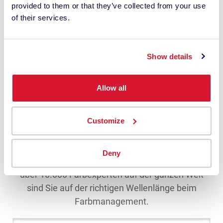
provided to them or that they’ve collected from your use
US 10.502.628
ColorReader EZ
of their services.
US 10.928.251
US 10.444.074
ColorReader Spektro
US 10.768.098
Show details
US 11.340.156
Aktualisiert 9. Januar 2023
Allow all
Customize
Deny
Mit den monatlichen Einblicken und Tipps von
über 10.000 Farbexperten auf der ganzen Welt
sind Sie auf der richtigen Wellenlänge beim
Farbmanagement.
Email Address