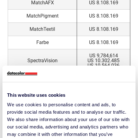
MatchAFX
US 8.108.169
MatchPigment
US 8.108.169
MatchTextil
US 8.108.169
Farbe
US 8.108.169
US 9,784,614
SpectraVision
US 10.302.485
US 10.564.036
Spyder LensCal
US 8.581.986
US 9,952,102
SpyderX
This website uses cookies
US 11.112.312
We use cookies to personalise content and ads, to
US 10.502.628
provide social media features and to analyse our traffic.
ColorReader
US 10.928.251
We also share information about your use of our site with
our social media, advertising and analytics partners who
US 10.502.628
ColorReader Pro
US 10.928.251
may combine it with other information that you’ve