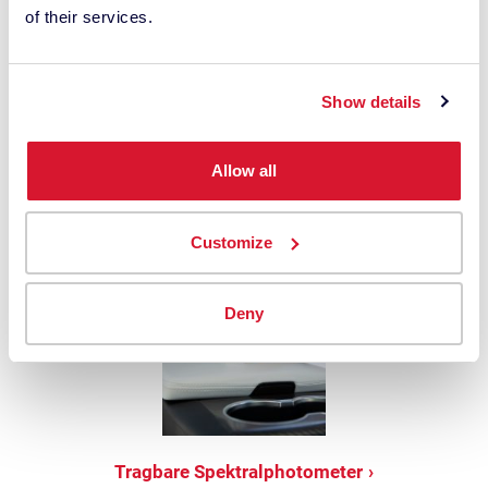
of their services.
Tisch-Spektralphotometer
Show details
Steigern Sie die Effizienz und die
Farbsicherheit mit unserer Reihe integrierter
Allow all
Präzisionsgeräte Arbeitstisch.
Customize
Deny
Tragbare Spektralphotometer