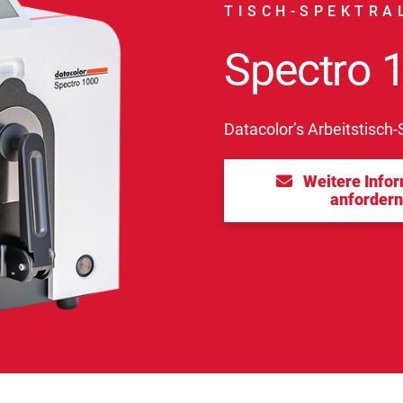
TISCH-SPEKTRA
Spectro 
Datacolor’s Arbeitstisch
Weitere Info
anforder