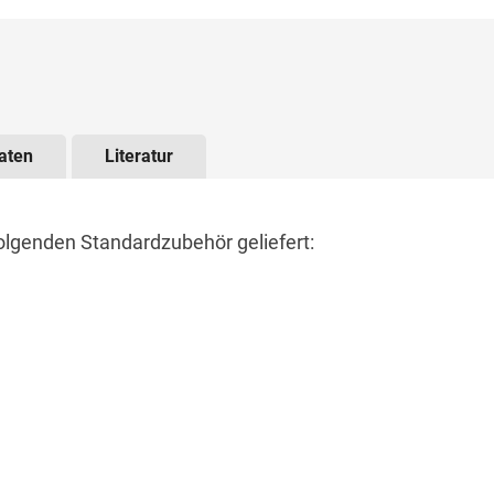
he arrow keys to navigate through the tabs and the tab ke
aten
Literatur
olgenden Standardzubehör geliefert: