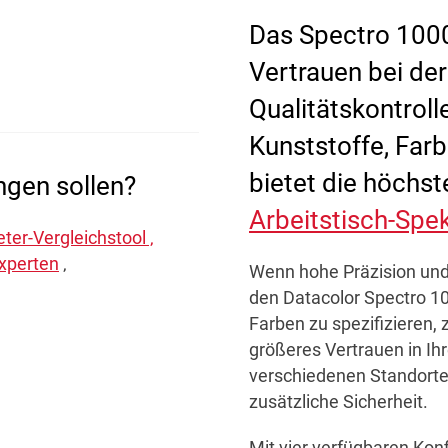
Das Spectro 1000
Next
Vertrauen bei de
Qualitätskontrolle
Kunststoffe, Far
bietet die höchst
ngen sollen?
Arbeitstisch-Spe
er-Vergleichstool ‚
experten
‚
Wenn hohe Präzision und 
den Datacolor Spectro 1
Farben zu spezifizieren, 
größeres Vertrauen in Ih
verschiedenen Standort
zusätzliche Sicherheit.
Mit vier verfügbaren Kon