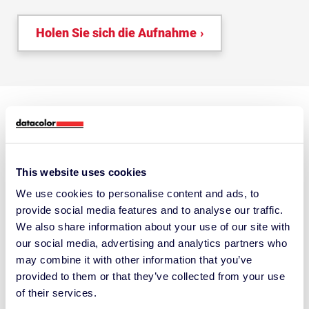
Holen Sie sich die Aufnahme
Holen Sie das Beste aus
Ihrem
This website uses cookies
Farbabstimmungswerkzeug
We use cookies to personalise content and ads, to
provide social media features and to analyse our traffic.
heraus
We also share information about your use of our site with
our social media, advertising and analytics partners who
Verwenden Sie die Paint-Software heute? Setzen
may combine it with other information that you’ve
Sie sich mit uns in Verbindung, um Ihre
provided to them or that they’ve collected from your use
Farbabstimmungsmöglichkeiten zu maximieren.
of their services.