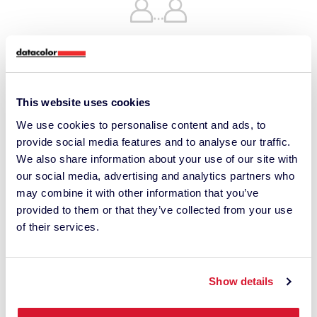
Unterstützung
Zugang zu einem weltweiten Netzwerk von
Datacolor – vor Ort oder in einem unserer
This website uses cookies
globalen Servicezentren – um Ihren
We use cookies to personalise content and ads, to
Supportbedarf virtuell oder persönlich zu
provide social media features and to analyse our traffic.
decken.
We also share information about your use of our site with
our social media, advertising and analytics partners who
may combine it with other information that you’ve
provided to them or that they’ve collected from your use
of their services.
Ideen beginnen hier
Show details
Entdecken Sie die neuesten Artikel,