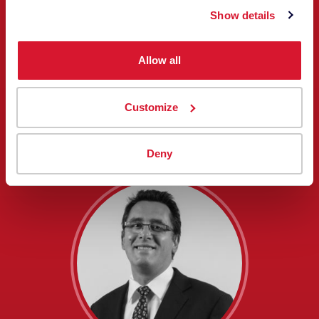
Show details
Allow all
Albert Busch
Customize
PRÄSIDENT UND
VORSTANDSVORSITZENDER
Deny