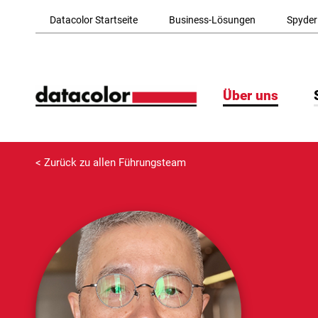
Skip to Main Content
Datacolor Startseite
Business-Lösungen
Spyder
Über uns
< Zurück zu allen Führungsteam