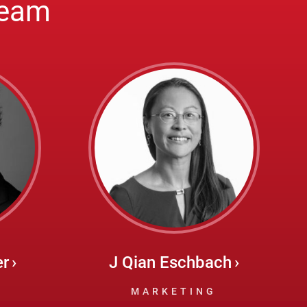
team
er
J Qian Eschbach
MARKETING