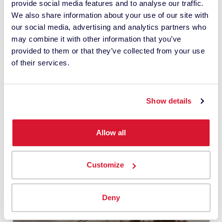
provide social media features and to analyse our traffic.
Calibração de instrumentos
We also share information about your use of our site with
em fluxos de trabalho globais
our social media, advertising and analytics partners who
may combine it with other information that you’ve
de cor
provided to them or that they’ve collected from your use
of their services.
INSTRUMENTOS DE MEDIÇÃO DE COR
Show details
Allow all
Customize
Deny