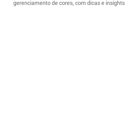
gerenciamento de cores, com dicas e insights
mensais compartilhados por mais de 10.000
profissionais de cor em todo o mundo.
Email Address
Manter Contato ›
EMPRESA
Sobre nós
Locais
Sobre nós