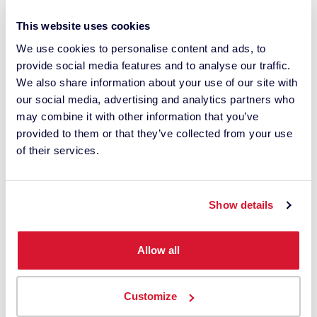
This website uses cookies
We use cookies to personalise content and ads, to
Ao marcar esta caixa, concordo com as
provide social media features and to analyse our traffic.
comunicações da Datacolor sobre conteúdo,
We also share information about your use of our site with
produtos e serviços relevantes. Posso
our social media, advertising and analytics partners who
cancelar a inscrição a qualquer momento.
may combine it with other information that you’ve
*
provided to them or that they’ve collected from your use
of their services.
Entendo que a Datacolor processa meus
dados pessoais com este pedido. Isso pode
envolver o uso de fornecedores terceirizados.
Show details
Li a
política de privacidade
e dou meu
consentimento.
Allow all
Customize
envie-nos uma mensagem