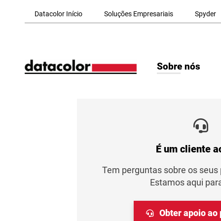
Skip to Main Content
Datacolor Início
Soluções Empresariais
Spyder
Sobre nós
É um cliente a
Tem perguntas sobre os seus 
Estamos aqui para
Obter apoio ao 