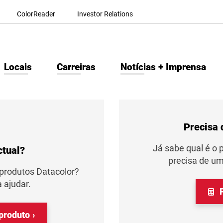
ColorReader
Investor Relations
Locais
Carreiras
Notícias + Imprensa
Precisa
Já sabe qual é o 
ctual?
precisa de u
produtos Datacolor?
 ajudar.
P
produto