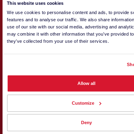
This website uses cookies
We use cookies to personalise content and ads, to provide s
features and to analyse our traffic. We also share informatio
use of our site with our social media, advertising and analyt
may combine it with other information that you’ve provided to
they’ve collected from your use of their services.
J Qian Eschbach
Sho
MARKETING
Allow all
Customize
Deny