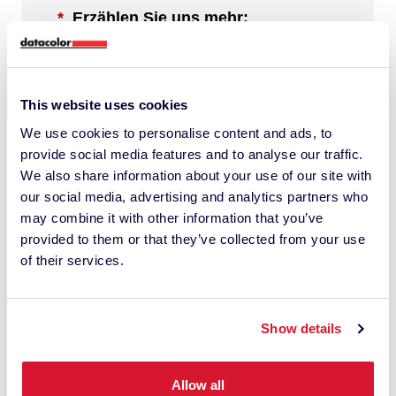
*
Erzählen Sie uns mehr:
This website uses cookies
We use cookies to personalise content and ads, to
Durch Markieren dieses Kästchens erkläre ich
provide social media features and to analyse our traffic.
mich damit einverstanden, von Datacolor über
We also share information about your use of our site with
relevante Inhalte, Produkte und
our social media, advertising and analytics partners who
Dienstleistungen informiert zu werden. Ich
may combine it with other information that you’ve
kann mich jederzeit wieder abmelden.
provided to them or that they’ve collected from your use
of their services.
*
Ich nehme zur Kenntnis, dass Datacolor mit
Show details
dieser Anfrage meine persönlichen Daten
verarbeitet. Dabei kann es zur Einschaltung
von Drittanbietern kommen. Ich habe die
Allow all