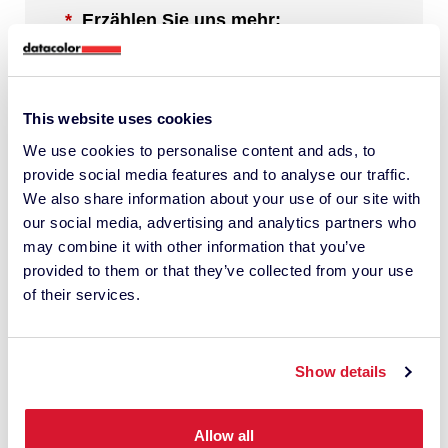
*
Erzählen Sie uns mehr:
This website uses cookies
We use cookies to personalise content and ads, to
Durch Markieren dieses Kästchens erkläre ich
provide social media features and to analyse our traffic.
mich damit einverstanden, von Datacolor über
We also share information about your use of our site with
relevante Inhalte, Produkte und
our social media, advertising and analytics partners who
Dienstleistungen informiert zu werden. Ich
may combine it with other information that you’ve
kann mich jederzeit wieder abmelden.
provided to them or that they’ve collected from your use
of their services.
*
Ich nehme zur Kenntnis, dass Datacolor mit
Show details
dieser Anfrage meine persönlichen Daten
verarbeitet. Dabei kann es zur Einschaltung
von Drittanbietern kommen. Ich habe die
Allow all