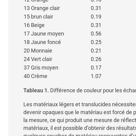
13 Orange clair
0.31
15 brun clair
0.19
16 Beige
0.31
17 Jaune moyen
0.56
18 Jaune foncé
0.25
20 Monnaie
0.21
24 Vert clair
0.26
37 Gris moyen
0.17
40 Crème
1.07
Tableau 1.
Différence de couleur pour les écha
Les matériaux légers et translucides nécessit
devenir opaques que le matériau est forcé de pén
la mesure, ce qui produit une mesure de réflec
matériaux, il est possible d’obtenir des résult
quelques couches de matériau recouvertes d’u