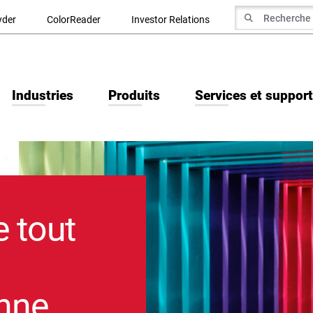
recherche de
yder
ColorReader
Investor Relations
Recherche
Industries
Produits
Services et support
e tout
anne