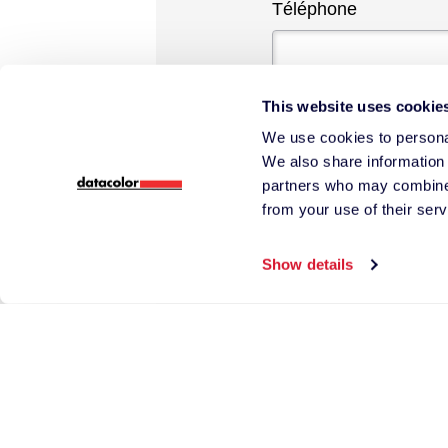
Téléphone
This website uses cookie
*
Pays
We use cookies to personal
We also share information 
partners who may combine i
from your use of their serv
*
Dites-nous en plus
Show details
Garder le contact ?
Oui ! Inscrivez-mo