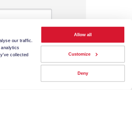
Allow all
yse our traffic.
 analytics
Customize
y’ve collected
Deny
couleur.