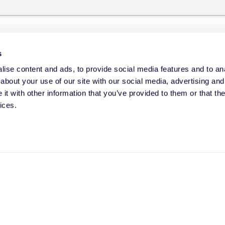
s
ise content and ads, to provide social media features and to anal
about your use of our site with our social media, advertising and
t with other information that you’ve provided to them or that the
ices.
 sur vos besoins :
i pour recevoir des nouvelles et des mises à jour sur la 