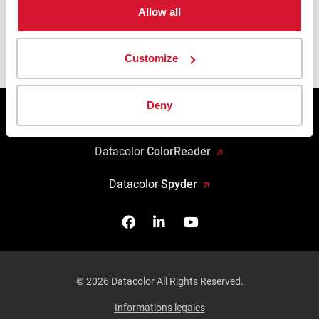
A propos de nous
Allow all
Sites
Customize
Deny
Datacolor
Solutions d’affaires
Datacolor
ColorReader
Datacolor
Spyder
Facebook
Follow us on Linkedin
Watch us on YouTub
© 2026 Datacolor All Rights Reserved.
Informations legales