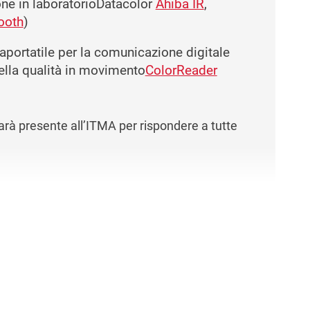
ione in laboratorioDatacolor
Ahiba IR
,
ooth
)
raportatile per la comunicazione digitale
della qualità in movimento
ColorReader
sarà presente all’ITMA per rispondere a tutte