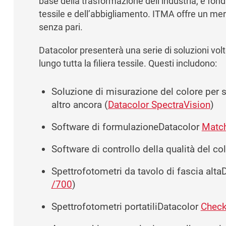
base della trasformazione dell’industria, è fond
tessile e dell’abbigliamento. ITMA offre un me
senza pari.
Datacolor presenterà una serie di soluzioni volte
lungo tutta la filiera tessile. Questi includono:
Soluzione di misurazione del colore per sta
altro ancora (
Datacolor SpectraVision
)
Software di formulazioneDatacolor
Match
Software di controllo della qualità del co
Spettrofotometri da tavolo di fascia alt
/700
)
Spettrofotometri portatiliDatacolor
Check