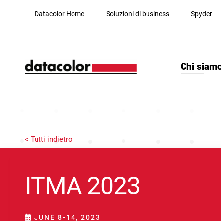
Skip to Main Content
Datacolor Home
Soluzioni di business
Spyder
Chi siam
< Tutti indietro
ITMA 2023
JUNE 8-14, 2023