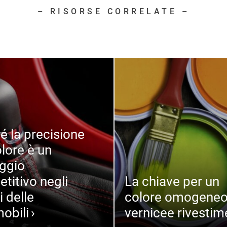
– RISORSE CORRELATE –
é la precisione
olore è un
ggio
titivo negli
La chiave per un
i delle
colore omogeneo
obili
vernicee rivestim