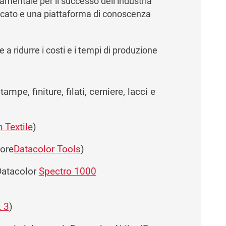
amentale per il successo dell’industria
rcato e una piattaforma di conoscenza
 a ridurre i costi e i tempi di produzione
mpe, finiture, filati, cerniere, lacci e
 Textile
)
lore
Datacolor Tools
)
aDatacolor
Spectro 1000
 3
)