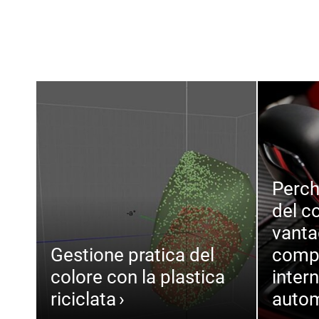
Perch
del c
vanta
Gestione pratica del
compe
colore con la plastica
intern
riciclata
autom