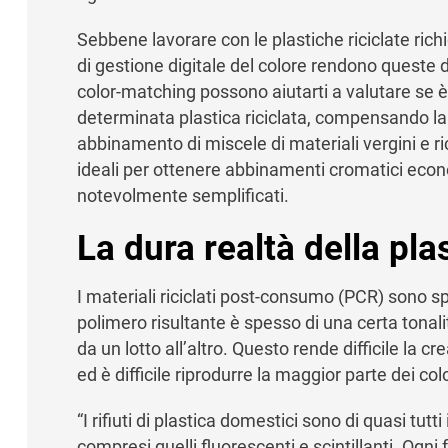
Sebbene lavorare con le plastiche riciclate ric
di gestione digitale del colore rendono queste d
color-matching possono aiutarti a valutare se è
determinata plastica riciclata, compensando la vari
abbinamento di miscele di materiali vergini e ri
ideali per ottenere abbinamenti cromatici ec
notevolmente semplificati.
La dura realtà della plas
I materiali riciclati post-consumo (PCR) sono 
polimero risultante è spesso di una certa tonali
da un lotto all’altro. Questo rende difficile la cre
ed è difficile riprodurre la maggior parte dei co
“I rifiuti di plastica domestici sono di quasi tut
compresi quelli fluorescenti e scintillanti. Ogn