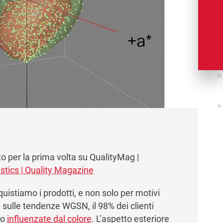
to per la prima volta su QualityMag |
tics | Quality Magazine
istiamo i prodotti, e non solo per motivi
i sulle tendenze WGSN, il 98% dei clienti
no
influenzate dal colore
. L’aspetto esteriore