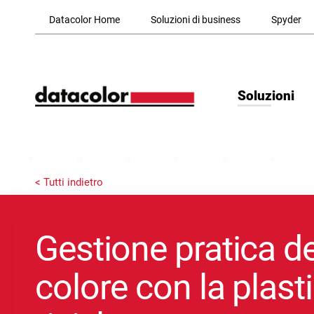
Skip to Main Content
Datacolor Home
Soluzioni di business
Spyder
Soluzioni
< Tutti indietro
Gestione pratica de
colore con la plast