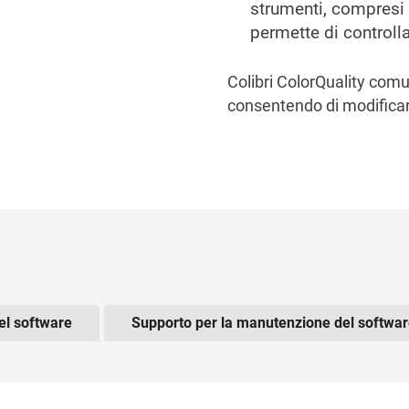
strumenti, compresi i
permette di controlla
Colibri ColorQuality com
consentendo di modificare
he arrow keys to navigate through the tabs and the tab ke
el software
Supporto per la manutenzione del softwa