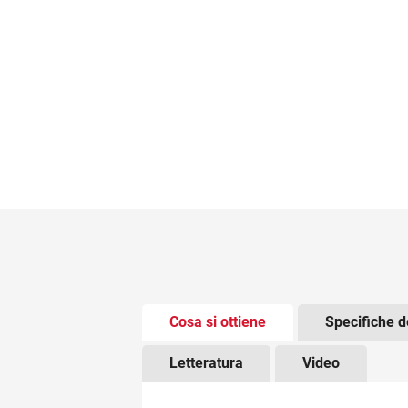
There is tabbed content below. Use t
Cosa si ottiene
Specifiche d
Letteratura
Video