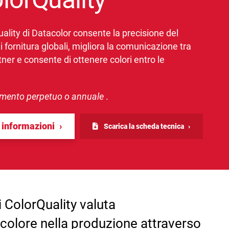
uality di Datacolor consente la precisione del
di fornitura globali, migliora la comunicazione tra
ner e consente di ottenere colori entro le
mento perpetuo o annuale
.
 informazioni
Scarica la scheda tecnica
i ColorQuality valuta
colore nella produzione attraverso