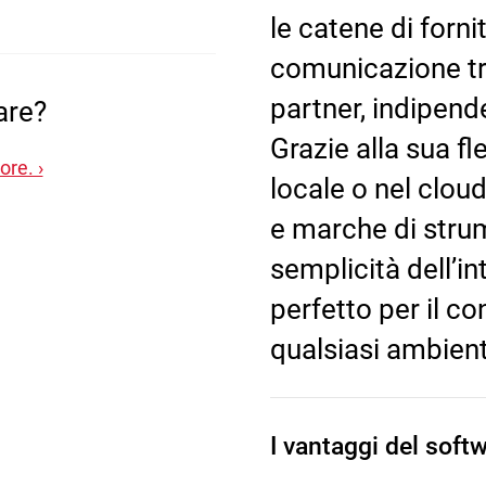
le catene di forni
comunicazione tra
partner, indipend
are?
Grazie alla sua fl
ore. ›
locale o nel cloud
e marche di strum
semplicità dell’i
perfetto per il co
qualsiasi ambient
I vantaggi del soft