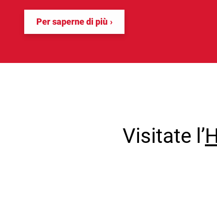
Per saperne di più
Visitate l’
H