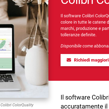
Il software Colibri ColorQ
colore in tutte le catene 
marchi, produzione e part
tolleranze definite.
Disponibile come abbona
Richiedi maggiori
Il software Colibr
 Colibri ColorQuality
accuratamente il 