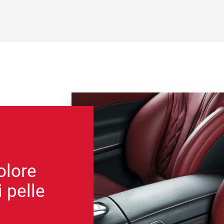
olore
 pelle