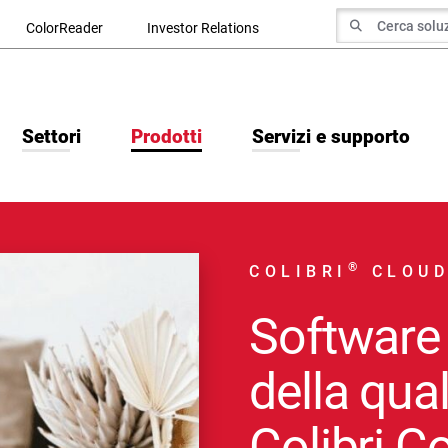
ricerca di
ColorReader
Investor Relations
Cerca Ricerca
Settori
Prodotti
Servizi e supporto
®
COLIBRI
CLOUD
Software 
della qual
Colibri C