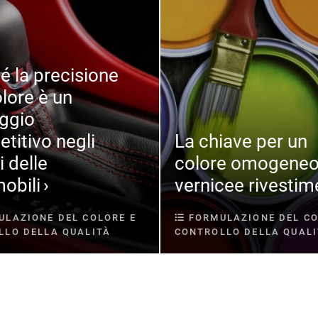
é la precisione
olore è un
ggio
titivo negli
La chiave per un
i delle
colore omogeneo
obili
vernicee rivestim
LAZIONE DEL COLORE E
FORMULAZIONE DEL CO
LLO DELLA QUALITÀ
CONTROLLO DELLA QUAL