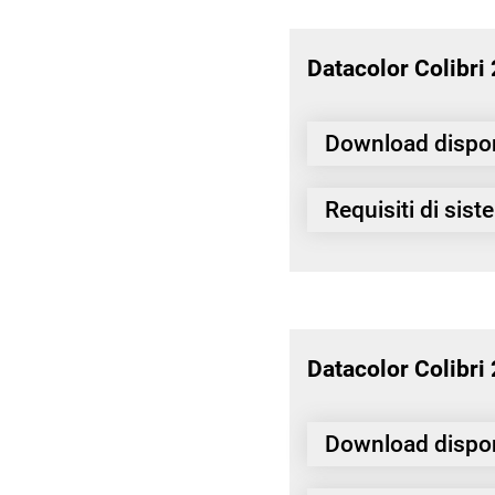
Datacolor
Colibri
Download dispon
Requisiti di sis
Datacolor
Colibri
Download dispon