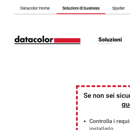
Skip to Main Content
Datacolor Home
Soluzioni di business
Spyder
Soluzioni
Se non sei sicur
qu
Controlla i requi
installarlo.