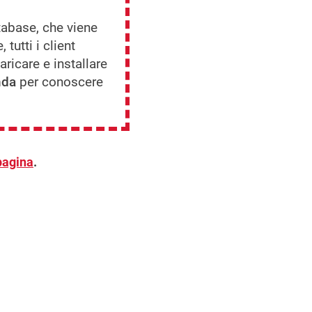
abase, che viene
utti i client
icare e installare
nda
per conoscere
pagina
.