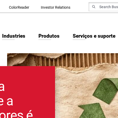
Search for
ColorReader
Investor Relations
Search
Industries
Produtos
Serviços e suporte
a
e a
ores é