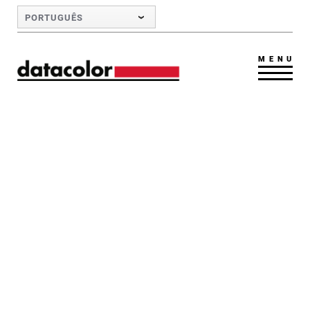
Skip to Main Content
PORTUGUÊS
MENU