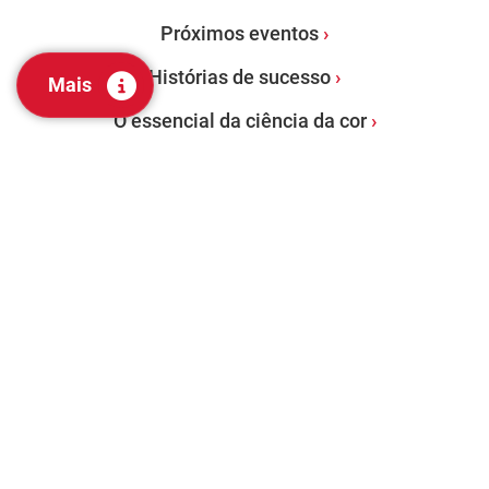
Próximos eventos
Histórias de sucesso
Mais
O essencial da ciência da cor
PRODUTOS
Espectrofotómetros de bancada
Espectrofotómetros portáteis
Software de Gerenciamento de Cores
Avaliação Visual e Ferramentas de Laboratório
Serviços de auditoria de cores: Programa Certify