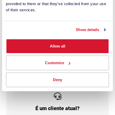
*
provided to them or that they’ve collected from your use
of their services.
Entendo que a Datacolor processa meus
dados pessoais com este pedido. Isso
pode envolver o uso de fornecedores
Show details
terceirizados. Li a
política de
privacidade
e dou meu consentimento.
Allow all
Enviar
Customize
Deny
É um cliente atual?