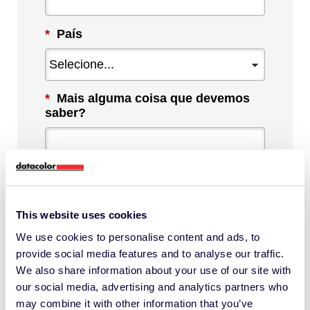
*
País
*
Mais alguma coisa que devemos
saber?
Ao marcar esta caixa, concordo com as
This website uses cookies
comunicações da Datacolor sobre
We use cookies to personalise content and ads, to
conteúdo, produtos e serviços
provide social media features and to analyse our traffic.
relevantes. Posso cancelar a inscrição a
We also share information about your use of our site with
qualquer momento.
our social media, advertising and analytics partners who
may combine it with other information that you’ve