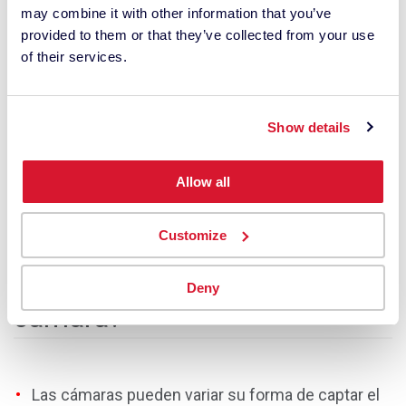
may combine it with other information that you’ve
provided to them or that they’ve collected from your use
of their services.
Show details
Allow all
Customize
¿Por qué calibrar el color de la
Deny
cámara?
Las cámaras pueden variar su forma de captar el