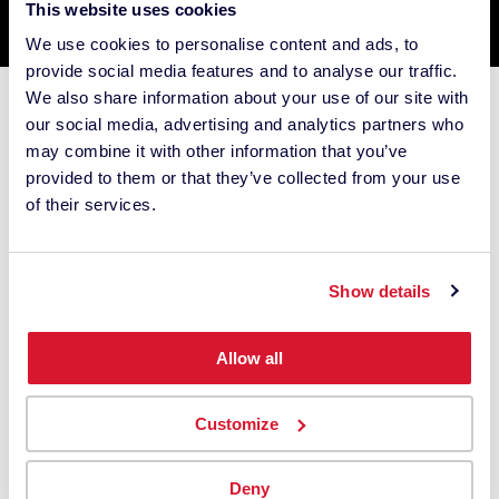
This website uses cookies
We use cookies to personalise content and ads, to
provide social media features and to analyse our traffic.
We also share information about your use of our site with
Support
our social media, advertising and analytics partners who
may combine it with other information that you’ve
Support ColorReader
provided to them or that they’ve collected from your use
Support Spyder
of their services.
Support des instruments d'entreprise et des
logiciels
Show details
Acheter
Allow all
Achetez solutions Spyder
Contactez agents commerciaux des solutions
Customize
d'entreprise
Deny
Découvrir