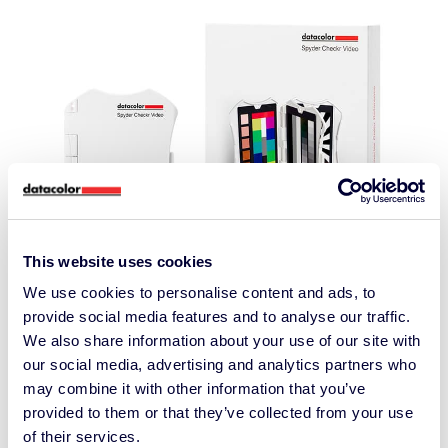
This website uses cookies
We use cookies to personalise content and ads, to
Vidéo Spyder Checkr
provide social media features and to analyse our traffic.
We also share information about your use of our site with
Spyder Checkr Video est une mire de
our social media, advertising and analytics partners who
références couleurs adaptée aux
may combine it with other information that you’ve
provided to them or that they’ve collected from your use
vectorscopes, aux moniteurs de forme
of their services.