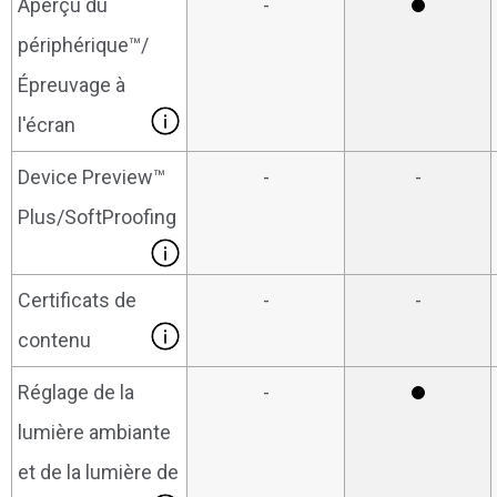
Aperçu du
-
périphérique™/
Épreuvage à
l'écran
Device Preview™
-
-
Plus/SoftProofing
Certificats de
-
-
contenu
Réglage de la
-
lumière ambiante
et de la lumière de