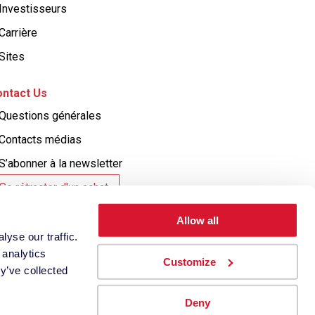
Investisseurs
Carrière
Sites
ntact Us
Questions générales
Contacts médias
S’abonner à la newsletter
Se rétracter d'un achat
Allow all
yse our traffic.
 analytics
Customize
y’ve collected
olitique en matière de cookies
Paramètres des cookies
Deny