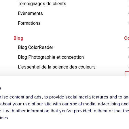
Témoignages de clients
Evènements
Formations
Blog
Co
Blog ColorReader
Blog Photographie et conception
L’essentiel de la science des couleurs
s
ise content and ads, to provide social media features and to anal
ns
Datacolor
ColorReader
about your use of our site with our social media, advertising and
t with other information that you’ve provided to them or that the
ditions
Politique de retour
Politique de confidentialité
P
ices.