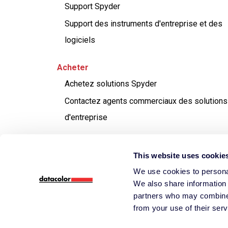
Support Spyder
Support des instruments d'entreprise et des
logiciels
Acheter
Achetez solutions Spyder
Contactez agents commerciaux des solutions
d'entreprise
This website uses cookie
We use cookies to personal
Datacolor
Company Site
Datacolor
Business Solutio
We also share information 
partners who may combine i
© 2026 Datacolor All Rights Reserved.
Informations légales
Modalités et con
from your use of their serv