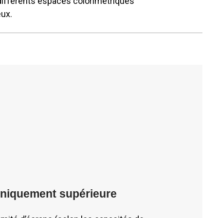
différents espaces colorimétriques
eux.
hniquement supérieure