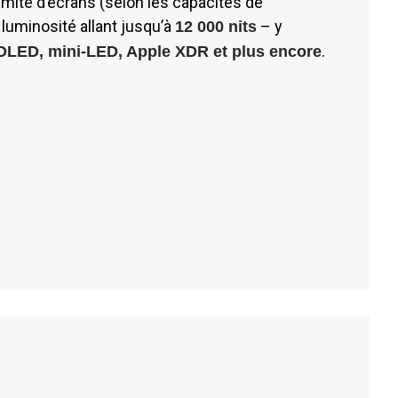
imité d’écrans (selon les capacités de
e luminosité allant jusqu’à
– y
12 000 nits
.
LED, mini-LED, Apple XDR et plus encore