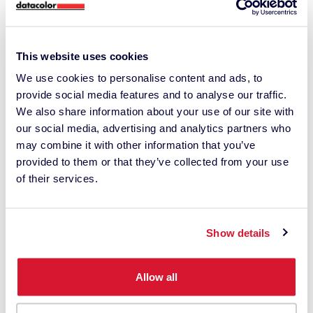
alfombra de la zona de comedor de su salón, la
bloguera de bricolaje y diseño de interiores Moni
pintó sillas viejas en colores a juego y montó una
This website uses cookies
decoración de mesa veraniega en color oliva,
We use cookies to personalise content and ads, to
sugerida por la funcionalidad «coordinar colores» de
provide social media features and to analyse our traffic.
We also share information about your use of our site with
la aplicación. Para rematar, eligió asteres azules
our social media, advertising and analytics partners who
como decoración de la mesa, que de nuevo escaneó
may combine it with other information that you’ve
para pintar soportes de cuchillos a juego y elaborar
provided to them or that they’ve collected from your use
sus propias servilletas de mesa. Lee este artículo
of their services.
del blog para saber cómo consiguió una disposición
de la mesa tan armoniosa.
Show details
More
Allow all