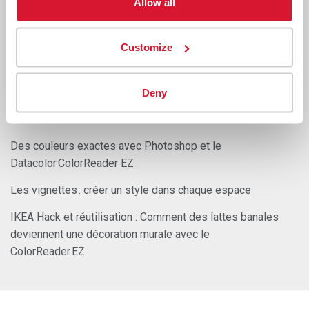
Allow all
ColorReader de Datacolor
Tendances des couleurs de peinture pour la maison en
Customize
2023
Questions et Réponses : La couleur de l’année 2023 de
Benjamin Moore
Deny
La rénovation de ma chambre d’amis
Des couleurs exactes avec Photoshop et le
Datacolor ColorReader EZ
Les vignettes : créer un style dans chaque espace
IKEA Hack et réutilisation : Comment des lattes banales
deviennent une décoration murale avec le
ColorReader EZ