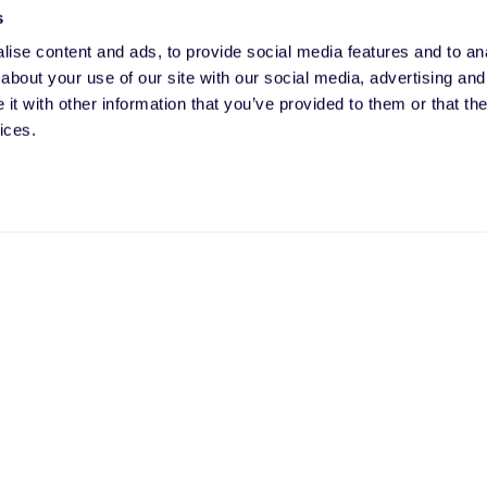
s
ise content and ads, to provide social media features and to anal
about your use of our site with our social media, advertising and
t with other information that you’ve provided to them or that the
ices.
s:
ase, j'accepte de recevoir les communications de Datacolor à propos