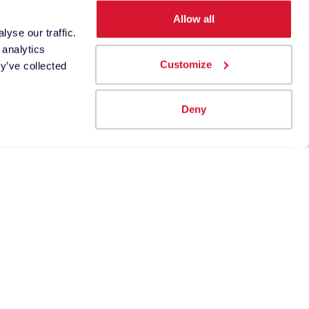
Allow all
yse our traffic.
 analytics
Customize
y’ve collected
Deny
 des produits et