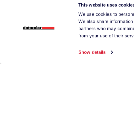
*
Téléphone
This website uses cookie
We use cookies to personal
We also share information 
partners who may combine i
from your use of their serv
*
Pays
Show details
*
Plus d'information
En cochant cette c