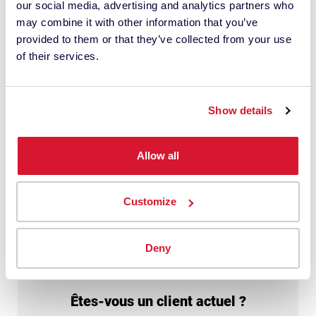
our social media, advertising and analytics partners who
Je comprends que Datacolor va traiter
may combine it with other information that you’ve
les données personnelles qui viennent de
provided to them or that they’ve collected from your use
ma demande. Cela peut impliquer
of their services.
l'utilisation de services d'autres sociétés.
J'ai lu
la politique de confidentialité
et
je donne mon consentement.
Show details
Allow all
Envoyer
Customize
Deny
Êtes-vous un client actuel ?