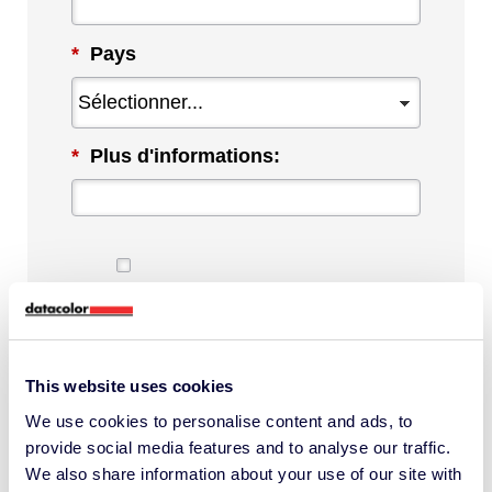
*
Pays
*
Plus d'informations:
En cochant cette case, j'accepte de
recevoir les communications de
Datacolor à propos des produits et
This website uses cookies
services. Je peux me désinscrire à tout
We use cookies to personalise content and ads, to
moment.
provide social media features and to analyse our traffic.
*
We also share information about your use of our site with