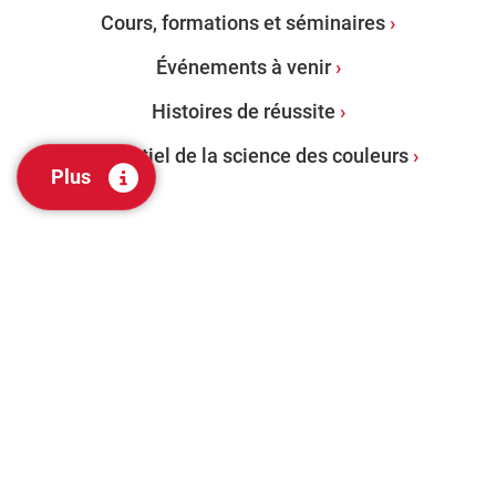
Cours, formations et séminaires
Événements à venir
Histoires de réussite
L’essentiel de la science des couleurs
Plus
PRODUITS
Spectrophotomètres de paillasse
Spectrophotomètres portables
Logiciel de gestion des couleurs
Évaluation visuelle et outils de laboratoire
Services d’audit de la couleur : Programme de
certification