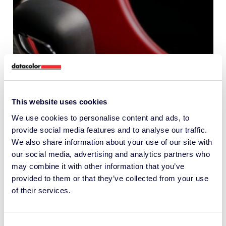
This website uses cookies
We use cookies to personalise content and ads, to
provide social media features and to analyse our traffic.
Pourquoi la précision des
We also share information about your use of our site with
our social media, advertising and analytics partners who
couleurs est un avantage
may combine it with other information that you’ve
concurrentiel dans les
provided to them or that they’ve collected from your use
intérieurs d’automobiles
of their services.
FORMULATION COULEURS ET CONTRÔLE DE
LA QUALITÉ