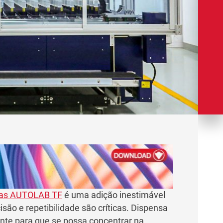
itas AUTOLAB TF
é uma adição inestimável
isão e repetibilidade são críticas. Dispensa
nte para que se possa concentrar na