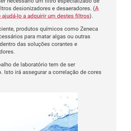
er necessário um filtro especializado de
ltros desionizadores e desaeradores. (
A
judá-lo a adquirir um destes filtros
).
ficiente, produtos químicos como Zeneca
essários para matar algas ou outras
dentro das soluções corantes e
dores.
balho de laboratório tem de ser
. Isto irá assegurar a correlação de cores