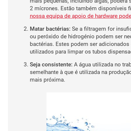
mais pequenas, incluindo algas, poderá s
2 mícrones. Estão também disponíveis fi
nossa equipa de apoio de hardware pode a
Matar bactérias:
Se a filtragem for insu
ou peróxido de hidrogénio podem ser nec
bactérias. Estes podem ser adicionados 
utilizados para limpar os tubos dispensa
Seja consistente:
A água utilizada no tra
semelhante à que é utilizada na produção
mais próxima.