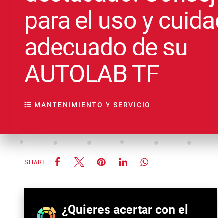
para el uso y cuid
adecuado de su
AUTOLAB TF
MANTENIMIENTO Y SERVICIO
SHARE
¿Quieres acertar con el