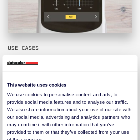
USE CASES
Flujo de trabajo de control
de calidad de la producción
This website uses cookies
Mejora el control de calidad de tu
We use cookies to personalise content and ads, to
producción con el Spectro P200.
provide social media features and to analyse our traffic.
We also share information about your use of our site with
our social media, advertising and analytics partners who
Construido para manejar una amplia gama de
may combine it with other information that you’ve
controles de calidad, garantiza resultados fiables
provided to them or that they’ve collected from your use
y repetibles para una consistencia entre lotes.
of their services.