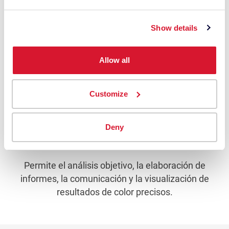
Show details
Allow all
Customize
Software de Control de Calidad del
Deny
Color: Datacolor Tools
Permite el análisis objetivo, la elaboración de
informes, la comunicación y la visualización de
resultados de color precisos.