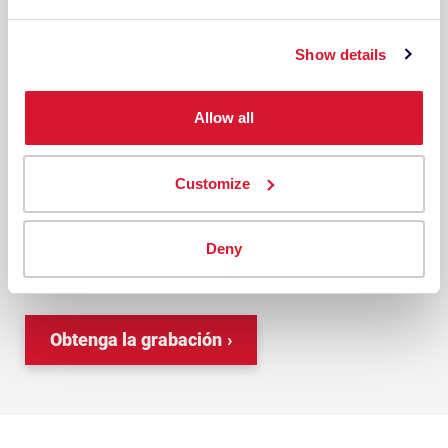
Presentación de la familia Datacolor 1000/700
Show details
SEMINARIO WEB DESTACADO
Allow all
Datacolor Spectro 700
Customize
Descubra todo lo que hay que saber
sobre Datacolor Spectro 700 en
Deny
nuestra serie de seminarios web.
Obtenga la grabación