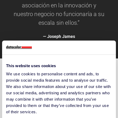
asociación en la innovación y
nuestro negocio no funcionaría a su
escala sin ellos.”
Joseph James
CEO | Pison Stream Solutions
This website uses cookies
We use cookies to personalise content and ads, to
provide social media features and to analyse our traffic.
We also share information about your use of our site with
our social media, advertising and analytics partners who
accept marketing-
to view this
may combine it with other information that you’ve
Please
cookies
video.
provided to them or that they’ve collected from your use
of their services.