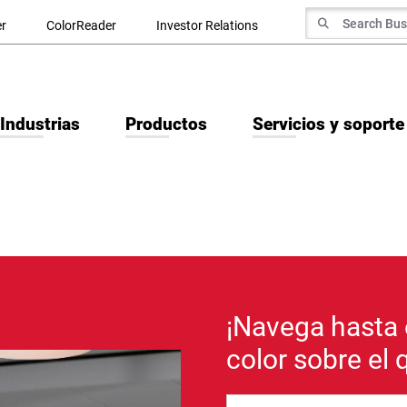
Search for
r
ColorReader
Investor Relations
Search
Industrias
Productos
Servicios y soporte
¡Navega hasta 
color sobre el