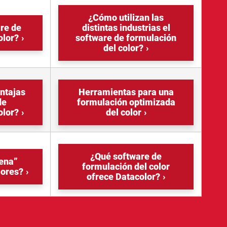
¿Cómo utilizan las
are de
distintas industrias el
olor?
software de formulación
del color?
entajas
Herramientas para una
de
formulación optimizada
olor?
del color
¿Qué software de
ena”
formulación del color
lores?
ofrece Datacolor?