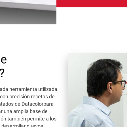
de
?
cada herramienta utilizada
 con precisión recetas de
entados de Datacolorpara
ar una amplia base de
ión también permite a los
, desarrollar nuevos