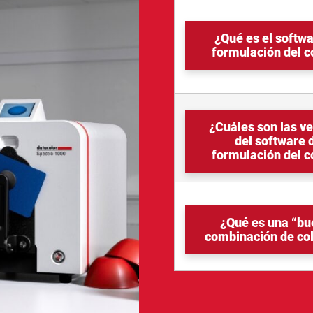
¿Qué es el softw
formulación del c
¿Cuáles son las v
del software 
formulación del c
¿Qué es una “bu
combinación de co