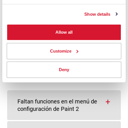
Show details
Visite el Centro de
Preguntas Frecuentes
para
Allow all
obtener respuesta a todas
Customize
sus preguntas
Deny
Mira cómo utilizan mis compañeros el
ColorReader Spectro
Faltan funciones en el menú de
configuración de Paint 2