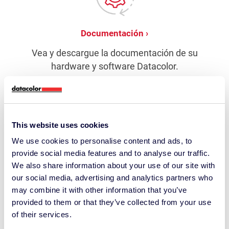
Documentación
Vea y descargue la documentación de su
hardware y software Datacolor.
This website uses cookies
We use cookies to personalise content and ads, to
provide social media features and to analyse our traffic.
Soporte
We also share information about your use of our site with
our social media, advertising and analytics partners who
Póngase en contacto con nuestros equipos de
may combine it with other information that you’ve
asistencia directa para satisfacer sus
provided to them or that they’ve collected from your use
necesidades de asistencia virtual o presencial.
of their services.