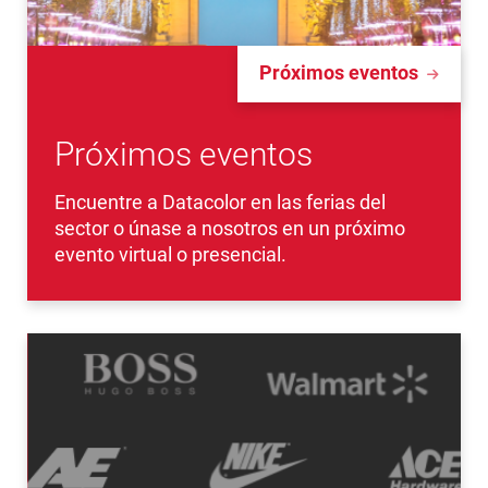
Próximos eventos
Próximos eventos
Encuentre a Datacolor en las ferias del
sector o únase a nosotros en un próximo
evento virtual o presencial.