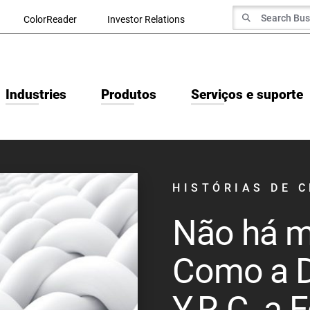
Search for
ColorReader
Investor Relations
Search
Industries
Produtos
Serviços e suporte
HISTÓRIAS DE C
Não há m
Como a D
Y.R.C. a 