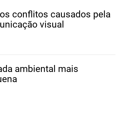
s conflitos causados pela
nicação visual
da ambiental mais
uena