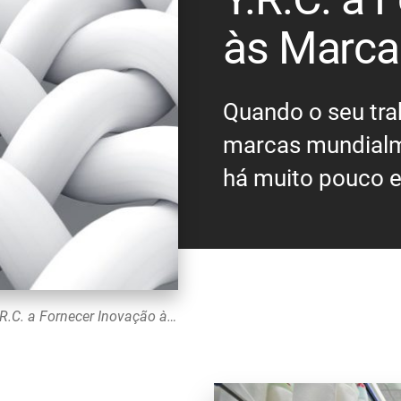
às Marca
Quando o seu tra
marcas mundialme
há muito pouco e
Não há margem para erros: Como a Datacolor Ajuda a Y.R.C. a Fornecer Inovação às Marcas Globais Líderes
s
ext