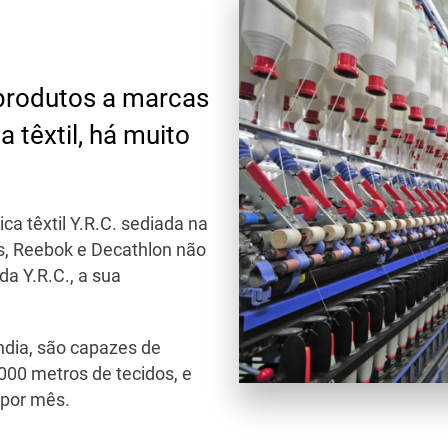
 produtos a marcas
 têxtil, há muito
a têxtil Y.R.C. sediada na
s, Reebok e Decathlon não
a Y.R.C., a sua
ndia, são capazes de
000 metros de tecidos, e
 por mês.