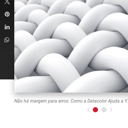
Previou
>N