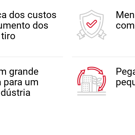
a dos custos
Meno
aumento dos
comu
tiro
em grande
Pega
a para um
peq
ndústria