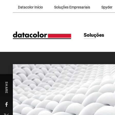
Skip to Main Content
Datacolor Início
Soluções Empresariais
Spyder
Soluções
SHARE