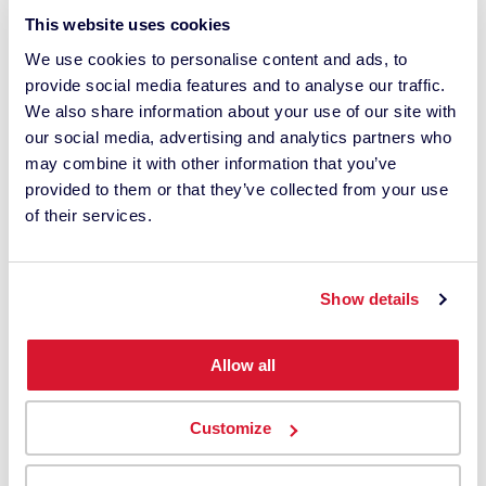
This website uses cookies
Firat Bagdu sur la photographie de mariage : capturer
We use cookies to personalise content and ads, to
le plus beau jour de la vie d’une personne Notre
provide social media features and to analyse our traffic.
Friend with Vision Firat Bagdu est un photographe
We also share information about your use of our site with
professionnel d’origine kurde qui vit à Cologne. Il est
our social media, advertising and analytics partners who
connu pour ses images puissantes et raffinées,
may combine it with other information that you’ve
caractérisées par des couleurs vives, des formes et
provided to them or that they’ve collected from your use
des lignes claires et [...]
of their services.
More
Show details
Allow all
Customize